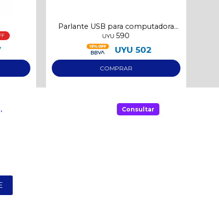
Parlante USB para computadora
590
3W
UYU
7
UYU
502
.
Consultar
E