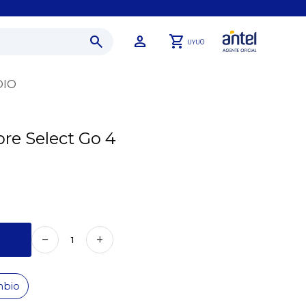
0
UYU
DIO
re Select Go 4
remove
add
mbio