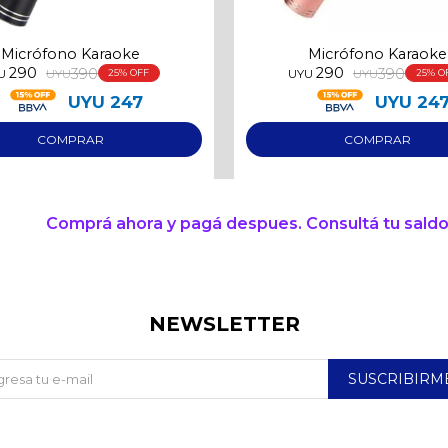
Micrófono Karaoke
Micrófono Karaoke
290
290
390
390
U
UYU
25
UYU
UYU
25
UYU
247
UYU
24
Comprá ahora y pagá despues. Consultá tu saldo
NEWSLETTER
SUSCRIBIRM