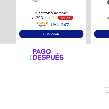
Micrófono Karaoke
290
390
UYU
UYU
25
UY
UYU
247