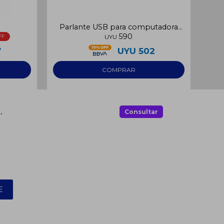
Parlante USB para computadora
590
3W
UYU
7
UYU
502
.
Consultar
E