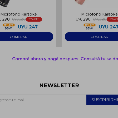
Micrófono Karaoke
Micrófono Karaoke
290
290
390
390
U
UYU
25
UYU
UYU
25
UYU
247
UYU
24
Comprá ahora y pagá despues. Consultá tu saldo
NEWSLETTER
SUSCRIBIRM