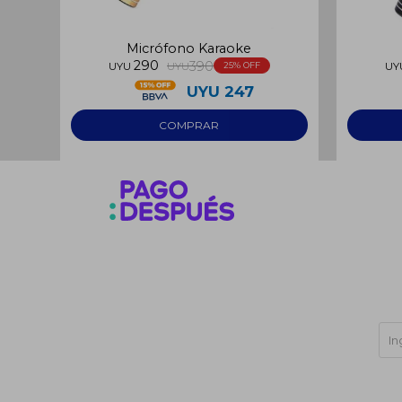
Micrófono Karaoke
290
390
UYU
UYU
25
UY
UYU
247