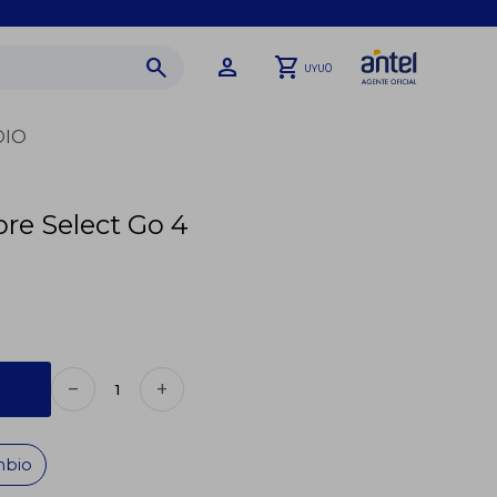
0
UYU
DIO
re Select Go 4
remove
add
mbio