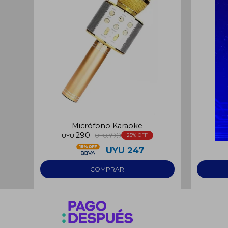
Micrófono Karaoke
290
390
UYU
UYU
25
UY
UYU
247