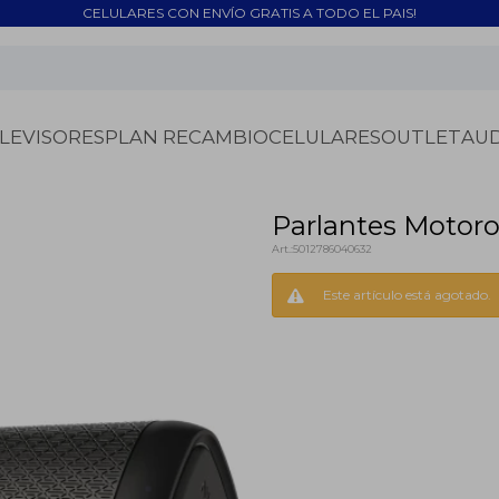
CELULARES CON ENVÍO GRATIS A TODO EL PAIS!
LEVISORES
PLAN RECAMBIO
CELULARES
OUTLET
AU
Parlantes Motoro
5012786040632
Este artículo está agotado.