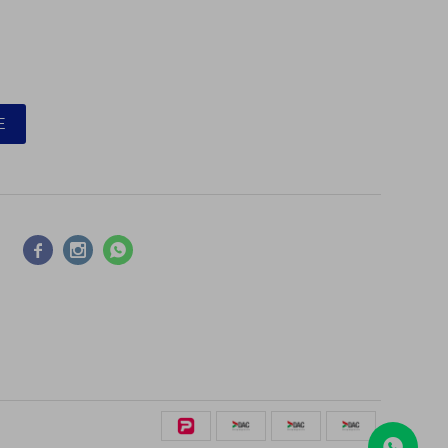
E


