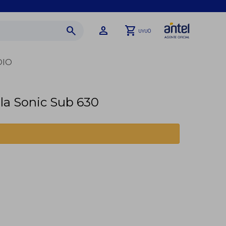
0
UYU
DIO
la Sonic Sub 630