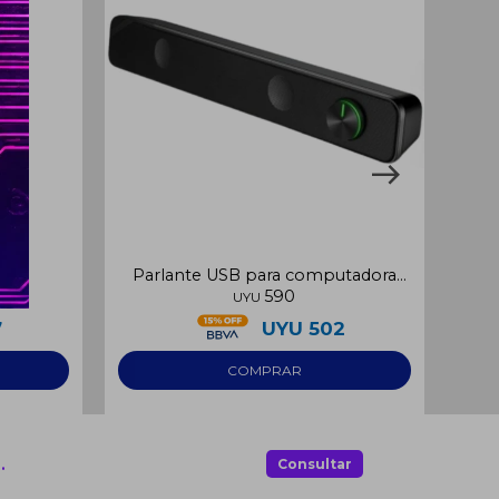
Parlante USB para computadora
590
3W
UYU
7
UYU
502
.
Consultar