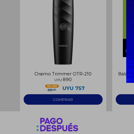
Oraimo Trimmer OTR-210
Balanz
890
UYU
UYU
757