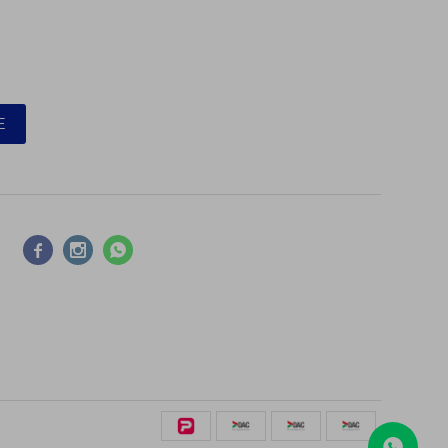
E


