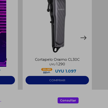
 Led
Cortapelo Oraimo CL30C
Co
1.290
UYU
7
UYU
1.097
.
Consultar