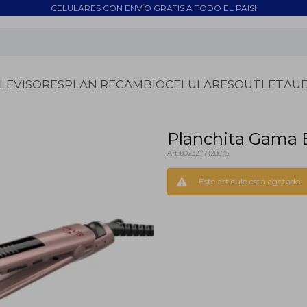
CELULARES CON ENVÍO GRATIS A TODO EL PAIS!
LEVISORES
PLAN RECAMBIO
CELULARES
OUTLET
AU
Planchita Gama 
8023277128675
Este artículo está agotado.