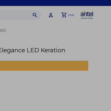
0
UYU
DIO
Elegance LED Keration