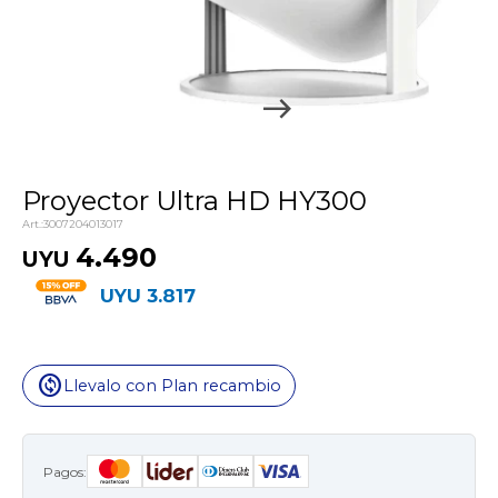
Proyector Ultra HD HY300
3007204013017
4.490
UYU
UYU
3.817
change_circle
Llevalo con Plan recambio
Pagos: