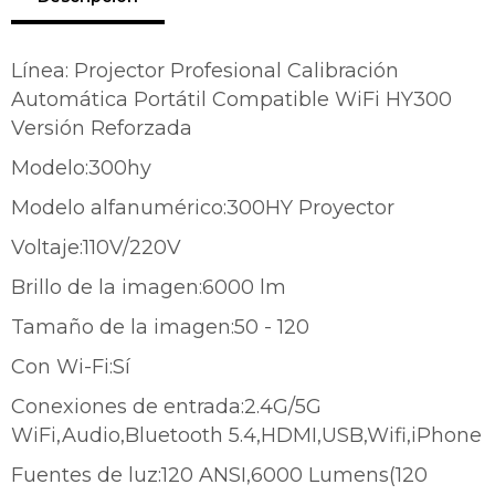
Línea: Projector Profesional Calibración
Automática Portátil Compatible WiFi HY300
Versión Reforzada
Modelo:300hy
Modelo alfanumérico:300HY Proyector
Voltaje:110V/220V
Brillo de la imagen:6000 lm
¡Sumate a la forma más ágil de
Tamaño de la imagen:50 - 120
comprar!
Comprá en 3 cuotas sin recargo o hasta en
Con Wi-Fi:Sí
12 cuotas * ¡Solo con tu cédula!
Conexiones de entrada:2.4G/5G
* sujeto aprobación crediticia.
Comprá ahora y Pagá
WiFi,Audio,Bluetooth 5.4,HDMI,USB,Wifi,iPhone
Verifica si estás calificado para comprar con
Pago Después:
Después, hasta en 12
Estás calificado para comprar usando Pago
Fuentes de luz:120 ANSI,6000 Lumens(120
Ups!
cuotas y sin tocar tu
Después.
Cédula de identidad