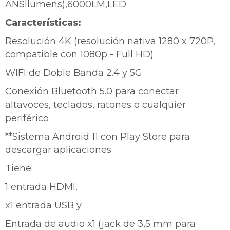
ANSllumens),6000LM,LED
tarjeta de crédito
Parece que no tenes oferta, lamentamos
¡Algo salió mal!
¡Tenés hasta
para comprar en las cuotas que
el inconveniente, por cualquier duda
Características:
Por favor intenta nuevamente mas tarde.
Celular
prefieras!
contactanos en
preguntas@pagodespues.com.uy
Elegí tus productos preferidos
Resolución 4K (resolución nativa 1280 x 720P,
Fecha de nacimiento
Elegís Pago Después como metodo de pago
compatible con 1080p - Full HD)
* sujeto a aprobación crediticia. El monto disponible
WIFI de Doble Banda 2.4 y 5G
puede variar por comercio
Día
Mes
Año
Conexión Bluetooth 5.0 para conectar
Continuar
altavoces, teclados, ratones o cualquier
periférico
**Sistema Android 11 con Play Store para
descargar aplicaciones
Tiene:
1 entrada HDMI,
x1 entrada USB y
Entrada de audio x1 (jack de 3,5 mm para