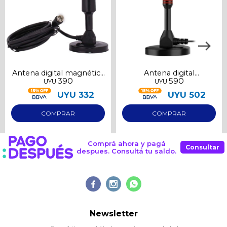
Antena digital magnética
Antena digital
390
590
UYU
UYU
Goldtech para interior
sintonizador para Tv
UYU
332
UYU
502
Comprá ahora y pagá
Consultar
despues. Consultá tu saldo.



Newsletter