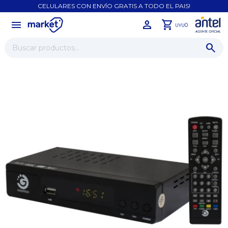
CELULARES CON ENVÍO GRATIS A TODO EL PAIS!
menu
close
0
UYU