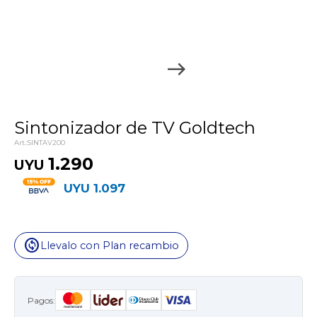
Sintonizador de TV Goldtech
SINTAV200
1.290
UYU
UYU
1.097
change_circle
Llevalo con Plan recambio
Pagos: