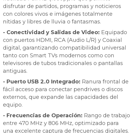
Ups!
cuotas y sin tocar tu
Después.
Cédula de identidad
disfrutar de partidos, programas y noticieros
tarjeta de crédito
Parece que no tenes oferta, lamentamos
¡Algo salió mal!
¡Tenés hasta
para comprar en las cuotas que
con colores vivos e imágenes totalmente
el inconveniente, por cualquier duda
Por favor intenta nuevamente mas tarde.
Celular
prefieras!
contactanos en
nítidas y libres de lluvia o fantasmas.
preguntas@pagodespues.com.uy
Elegí tus productos preferidos
- Conectividad y Salidas de Video:
Equipado
Fecha de nacimiento
Elegís Pago Después como metodo de pago
con puertos HDMI, RCA (Audio L/R) y Coaxial
* sujeto a aprobación crediticia. El monto disponible
digital, garantizando compatibilidad universal
puede variar por comercio
Día
Mes
Año
tanto con Smart TVs modernos como con
televisores de tubos tradicionales o pantallas
Continuar
antiguas.
- Puerto USB 2.0 Integrado:
Ranura frontal de
fácil acceso para conectar pendrives o discos
externos, que expande las capacidades del
equipo.
- Frecuencias de Operación:
Rango de trabajo
entre 470 MHz y 806 MHz, optimizado para
una excelente captura de frecuencias digitales.