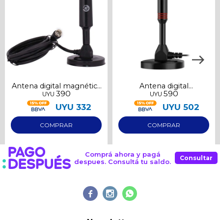
Antena digital magnética
Antena digital
390
590
UYU
UYU
Goldtech para interior
sintonizador para Tv
UYU
332
UYU
502
Comprá ahora y pagá
Consultar
despues. Consultá tu saldo.


