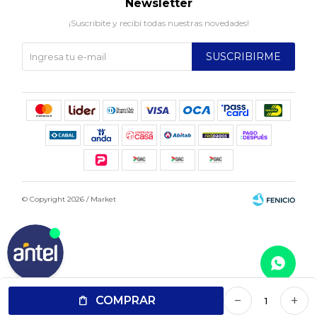
Newsletter
¡Suscribite y recibí todas nuestras novedades!
SUSCRIBIRME
© Copyright 2026 / Market
Fenicio
COMPRAR
remove
add