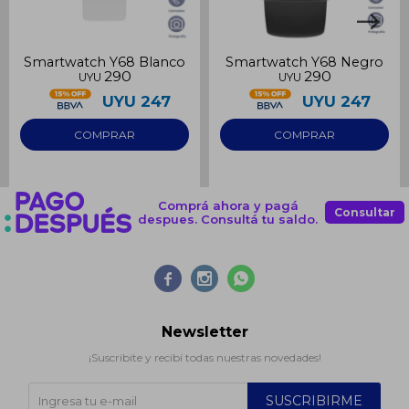
Smartwatch Y68 Blanco
Smartwatch Y68 Negro
290
290
UYU
UYU
UYU
247
UYU
247
Comprá ahora y pagá
Consultar
despues. Consultá tu saldo.



Newsletter
¡Suscribite y recibí todas nuestras novedades!
SUSCRIBIRME