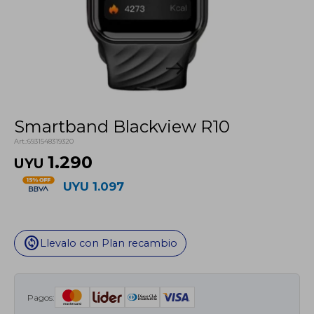
Smartband Blackview R10
6931548319320
1.290
UYU
UYU
1.097
change_circle
Llevalo con Plan recambio
Pagos: