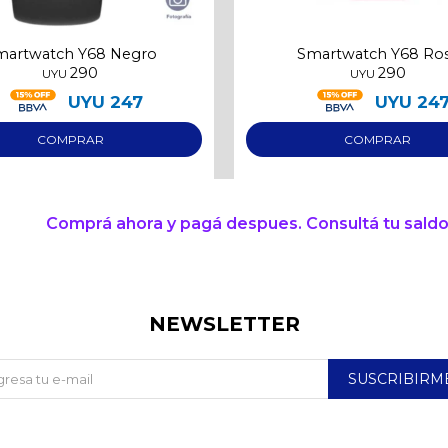
martwatch Y68 Negro
Smartwatch Y68 Ro
290
290
UYU
UYU
UYU
247
UYU
24
Comprá ahora y pagá despues. Consultá tu saldo
NEWSLETTER
SUSCRIBIRM