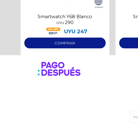
Smartwatch Y68 Blanco
S
290
UYU
UYU
247