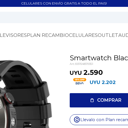
CELULARES CON ENVÍO GRATIS A TODO EL PAIS!
LEVISORES
PLAN RECAMBIO
CELULARES
OUTLET
AU
Smartwatch Bla
6931548319351
2.590
UYU
UYU
2.202
COMPRAR
change_circle
Llevalo con Plan reca