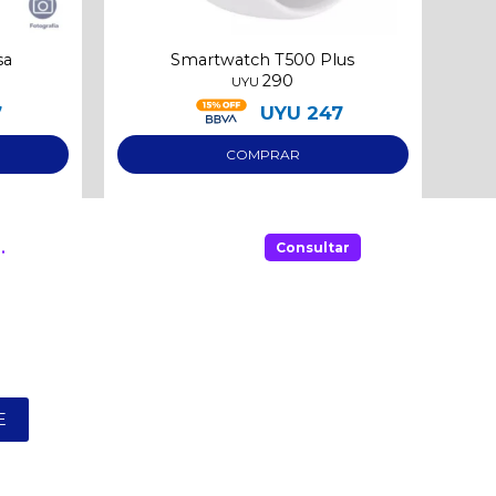
sa
Smartwatch T500 Plus
290
UYU
7
UYU
247
.
Consultar
E