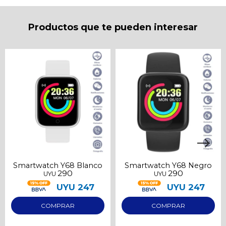
* sujeto a aprobación crediticia. El monto disponible
puede variar por comercio
Día
Mes
Año
Productos que te pueden interesar
Continuar
Smartwatch Y68 Blanco
Smartwatch Y68 Negro
290
290
UYU
UYU
UYU
247
UYU
247