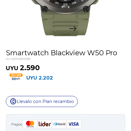
Smartwatch Blackview W50 Pro
6931548319368
2.590
UYU
UYU
2.202
change_circle
Llevalo con Plan recambio
Pagos: