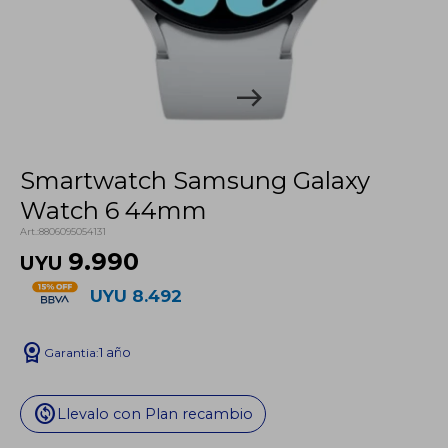
Smartwatch Samsung Galaxy
Watch 6 44mm
8806095054131
9.990
UYU
UYU
8.492
license
1 año
change_circle
Llevalo con Plan recambio