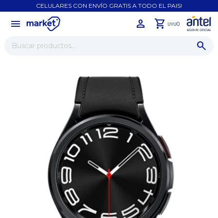
CELULARES CON ENVÍO GRATIS A TODO EL PAIS!
menu
close
0
UYU