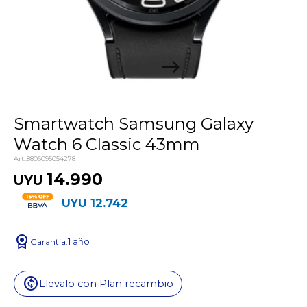
Smartwatch Samsung Galaxy
Watch 6 Classic 43mm
8806095054278
14.990
UYU
UYU
12.742
license
1 año
change_circle
Llevalo con Plan recambio