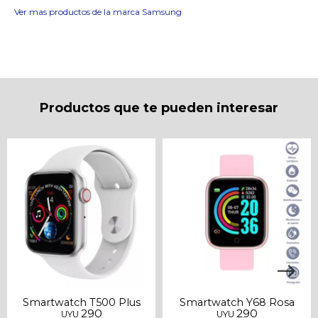
Ver mas productos de la marca Samsung
Fecha de nacimiento
Elegís Pago Después como metodo de pago
* sujeto a aprobación crediticia. El monto disponible
puede variar por comercio
Día
Mes
Año
Continuar
Productos que te pueden interesar
Smartwatch T500 Plus
Smartwatch Y68 Rosa
290
290
UYU
UYU