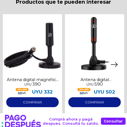
Productos que te pueden interesar
Antena digital magnética
Antena digital
390
590
UYU
UYU
Goldtech para interior
sintonizador para Tv
UYU
332
UYU
502
Comprá ahora y pagá
Consultar
despues. Consultá tu saldo.