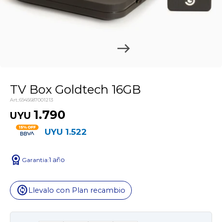
TV Box Goldtech 16GB
6945687001213
1.790
UYU
UYU
1.522
license
1 año
change_circle
Llevalo con Plan recambio