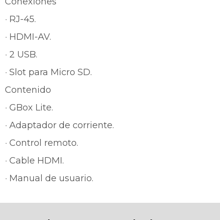
Conexiones
· RJ-45.
Continuar
· HDMI-AV.
· 2 USB.
· Slot para Micro SD.
Contenido
· GBox Lite.
· Adaptador de corriente.
· Control remoto.
· Cable HDMI.
· Manual de usuario.