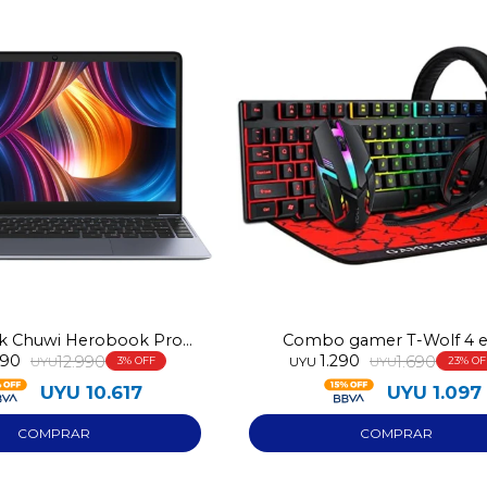
Fecha de nacimiento
Elegís Pago Después como metodo de pago
* sujeto a aprobación crediticia. El monto disponible
puede variar por comercio
Día
Mes
Año
Continuar
k Chuwi Herobook Pro
Combo gamer T-Wolf 4 e
490
1.290
N4020 256GB
12.990
1.690
UYU
3
UYU
UYU
23
UYU
10.617
UYU
1.097