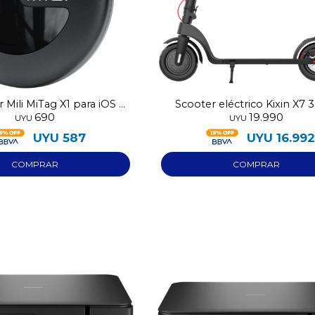
 Mili MiTag X1 para iOS y
Scooter eléctrico Kixin X7
690
19.990
Android
25Km
UYU
UYU
UYU
587
UYU
16.99