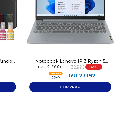
funcion
Notebook Lenovo IP 3 Ryzen 5
31.990
512GB 15AMN8
32.990
UYU
UYU
3
UYU
27.192