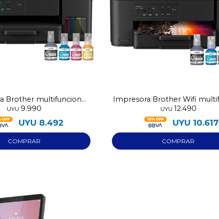
a Brother multifuncion
Impresora Brother Wifi multi
9.990
12.490
DCP-T230
DCP-T430
UYU
UYU
UYU
8.492
UYU
10.617