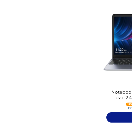
Noteboo
12.
UYU