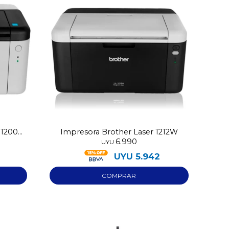
l1200
Impresora Brother Laser 1212W
6.990
UYU
UYU
5.942