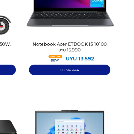
 350W
Notebook Acer ETBOOK I3 10100
15.990
256GB/8GB
UYU
2
UYU
13.592