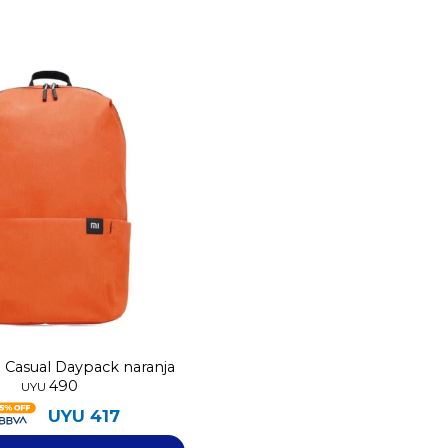
 Casual Daypack naranja
490
UYU
UYU
417