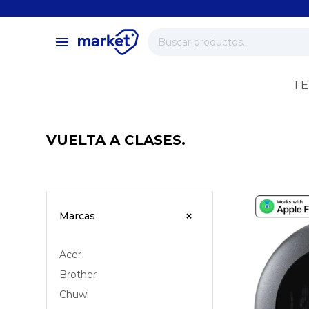
close
store
menu
local_shipping
verified
TE
change_circle
VUELTA A CLASES.
Marcas
Acer
Brother
Chuwi