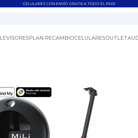
CELULARES CON ENVÍO GRATIS A TODO EL PAIS!
LEVISORES
PLAN RECAMBIO
CELULARES
OUTLET
AU