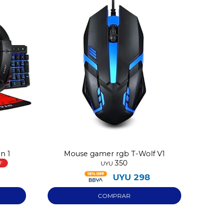
n 1
Mouse gamer rgb T-Wolf V1
350
UYU
UYU
298