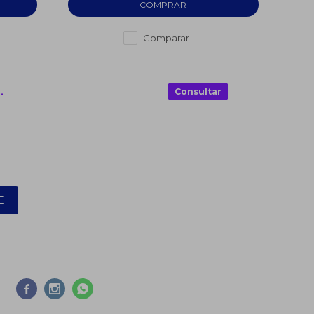
Comparar
.
Consultar
E


