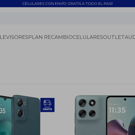
CELULARES CON ENVÍO GRATIS A TODO EL PAIS!
LEVISORES
PLAN RECAMBIO
CELULARES
OUTLET
AU