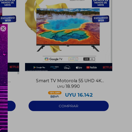

l HD
Smart TV Motorola 55 UHD 4K
18.990
Google TV
UYU
UYU
16.142