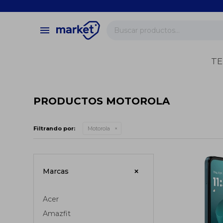
close
store
menu
local_shipping
verified
TE
change_circle
PRODUCTOS MOTOROLA
Filtrando por:
Motorola
Marcas
Acer
Amazfit