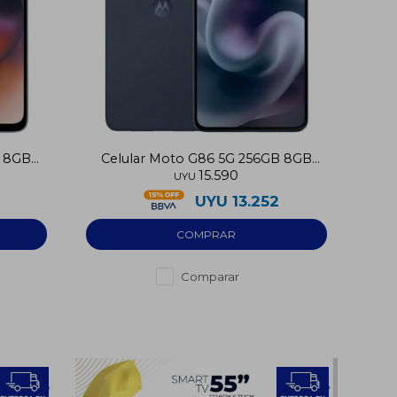
B 8GB
Celular Moto G86 5G 256GB 8GB
15.590
RAM
UYU
2
UYU
13.252
Comparar