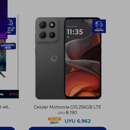
D 4K
Celular Motorola G15 256GB LTE
8.190
UYU
7
UYU
6.962