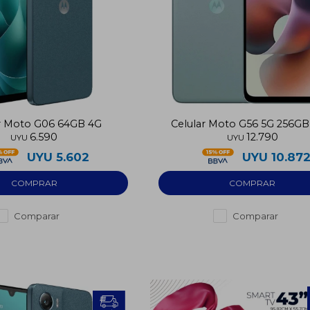
ar Moto G06 64GB 4G
Celular Moto G56 5G 256G
6.590
12.790
RAM
UYU
UYU
UYU
5.602
UYU
10.87
Comparar
Comparar