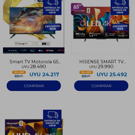
Smart TV Motorola 65
HISENSE SMART TV
28.490
29.990
UYU
UYU
UHD 4K Google TV
QLED 4K 65
UYU
24.217
UYU
25.492