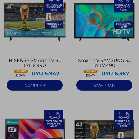
HISENSE SMART TV 32
Smart TV SAMSUNG 32
6.990
7.490
UYU
UYU
HD
HD
UYU
5.942
UYU
6.367