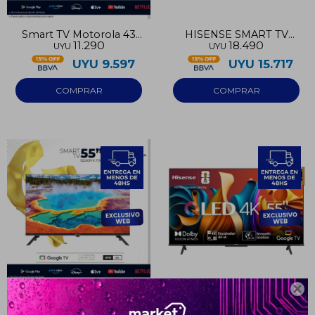
Smart TV Motorola 43
HISENSE SMART TV
11.290
18.490
UYU
UYU
Full HD Google TV
UHD 55
UYU
9.597
UYU
15.717

Smart TV Motorola 55
HISENSE SMART TV
18.990
21.290
UYU
UYU
UHD 4K Google TV
QLED 55