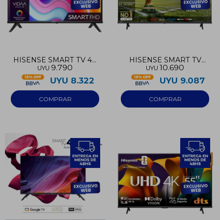
HISENSE SMART TV 40
HISENSE SMART TV
9.790
10.690
UYU
UYU
FULL HD
FULL HD 43
UYU
8.322
UYU
9.087