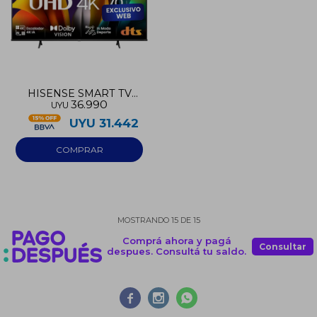
HISENSE SMART TV
36.990
UYU
UHD 4K 70
UYU
31.442
MOSTRANDO
15
DE
15
Comprá ahora y pagá
Consultar
despues. Consultá tu saldo.


