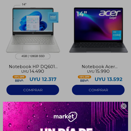
Notebook HP DQ6011
Notebook Acer
14.490
15.990
UYU
UYU
DX 128GB 4GB RAM
ETBOOK I3 10100
Intel N150
256GB/8GB
UYU
12.317
UYU
13.592

¡Sumate a la forma más ágil de
comprar!