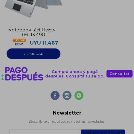
Notebook táctil Iview 2
13.490
UYU
en 1 128GB 8GB RAM
UYU
11.467
Comprá ahora y pagá
Consultar
despues. Consultá tu saldo.



Newsletter
¡Suscribite y recibí todas nuestras novedades!