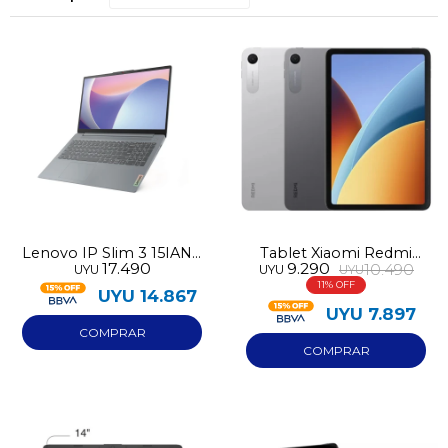
Lenovo IP Slim 3 15IAN8
Tablet Xiaomi Redmi
17.490
9.290
10.490
UYU
UYU
UYU
128GB N100 4GB RAM
Pad 2 9.7 128GB 4GB
11
RAM
UYU
14.867
UYU
7.897
¡Sumate a la forma más ágil de
comprar!