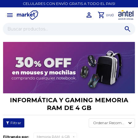
CELULARES CON ENVÍO GRATIS A TODO EL PAIS!
menu
close
0
UYU
INFORMÁTICA Y GAMING MEMORIA
RAM DE 4 GB
Recomendados
Filtrando por:
Memoria RAM:
4 GB