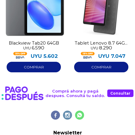
Blackview Tab20 64GB
Tablet Lenovo 8.7 64GB
6.590
8.290
UYU
UYU
con case de regalo
UYU
5.602
UYU
7.047
Comprá ahora y pagá
Consultar
despues. Consultá tu saldo.



Newsletter