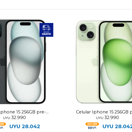
 Iphone 15 256GB pre-
Celular Iphone 15 256GB 
32.990
32.990
utilizado
utilizado
UYU
UYU
UYU
28.042
UYU
28.04