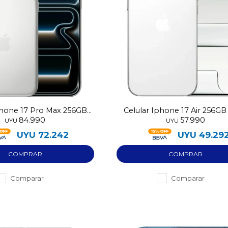
phone 17 Pro Max 256GB
Celular Iphone 17 Air 256G
84.990
57.990
eSIM
UYU
UYU
UYU
72.242
UYU
49.29
Comparar
Comparar