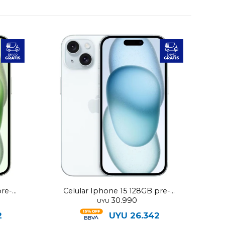
pre-
Celular Iphone 15 128GB pre-
30.990
utilizado
UYU
2
UYU
26.342