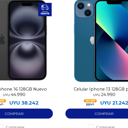
Iphone 16 128GB Nuevo
Celular Iphone 13 128GB 
44.990
24.990
utilizado
UYU
UYU
UYU
38.242
UYU
21.24
Comparar
Comparar