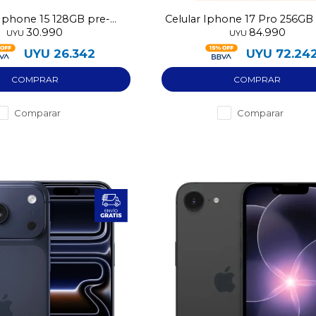
 Iphone 15 128GB pre-
Celular Iphone 17 Pro 256G
30.990
84.990
utilizado
UYU
UYU
UYU
26.342
UYU
72.24
Comparar
Comparar
¡Sumate a la forma más ágil de
comprar!