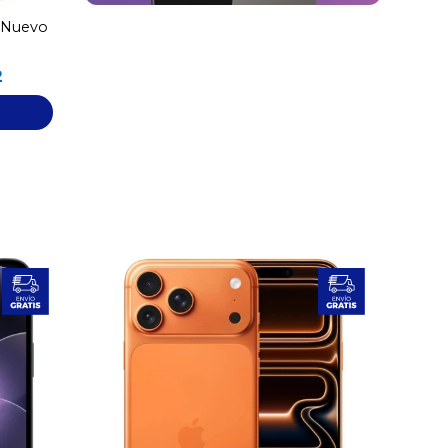
B Nuevo
2