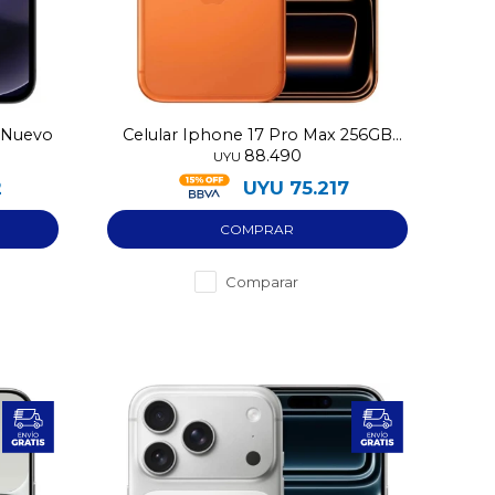
G Nuevo
Celular Iphone 17 Pro Max 256GB
88.490
eSIM
UYU
2
UYU
75.217
Comparar