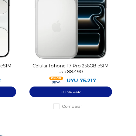
B eSIM
Celular Iphone 17 Pro 256GB eSIM
88.490
UYU
2
UYU
75.217
Comparar