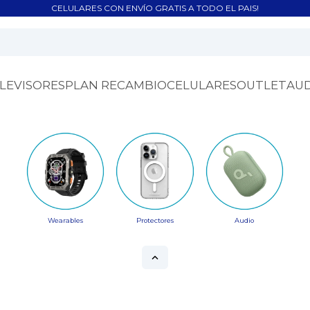
CELULARES CON ENVÍO GRATIS A TODO EL PAIS!
LEVISORES
PLAN RECAMBIO
CELULARES
OUTLET
AU
Wearables
Protectores
Audio