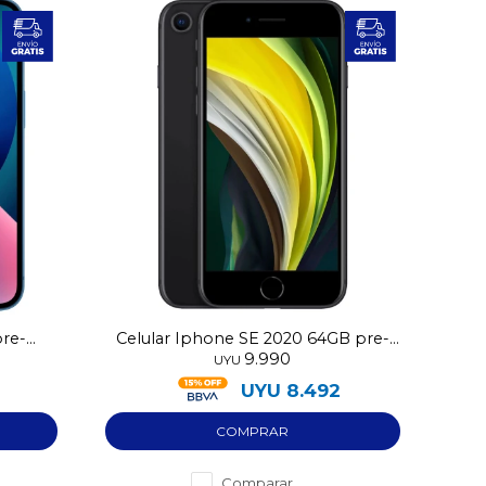
pre-
Celular Iphone SE 2020 64GB pre-
9.990
utilizado
UYU
2
UYU
8.492
Comparar