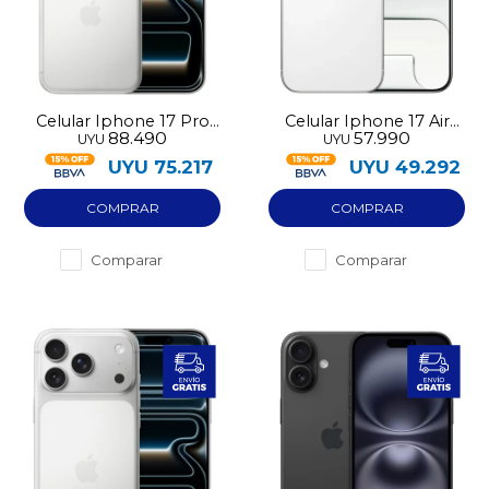
Celular Iphone 17 Pro
Celular Iphone 17 Air
88.490
57.990
UYU
UYU
Max 256GB eSIM
256GB eSIM
UYU
75.217
UYU
49.292
Comparar
Comparar