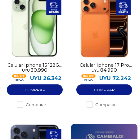
Celular Iphone 15 128GB
Celular Iphone 17 Pro
30.990
84.990
UYU
UYU
pre-utilizado
256GB Nuevo
UYU
26.342
UYU
72.242
Comparar
Comparar