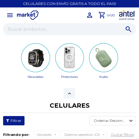
CELULARES CON ENVÍO GRATIS A TODO EL PAIS!
menu
close
0
UYU
Wearables
Protectores
Audio
CELULARES
Recomendados
Quitar filtros
Filtrando por:
Celulares
Sistema operativo:
iOS