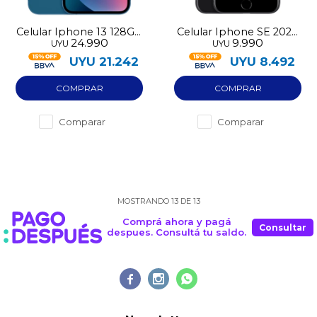
Celular Iphone 13 128GB
Celular Iphone SE 2020
24.990
9.990
UYU
UYU
pre-utilizado
64GB pre-utilizado
UYU
21.242
UYU
8.492
Comparar
Comparar
MOSTRANDO
13
DE
13
Comprá ahora y pagá
Consultar
despues. Consultá tu saldo.


