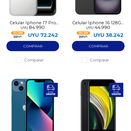
Celular Iphone 17 Pro
Celular Iphone 16 128GB
84.990
44.990
UYU
UYU
256GB eSIM
Nuevo
UYU
72.242
UYU
38.242
Comparar
Comparar