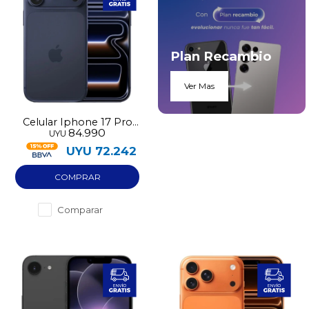
Plan Recambio
Ver Mas
Celular Iphone 17 Pro
84.990
UYU
256GB Nuevo
UYU
72.242
Comparar
¡Sumate a la forma más ágil de