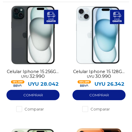
Celular Iphone 15 256GB
Celular Iphone 15 128GB
32.990
30.990
UYU
UYU
pre-utilizado
pre-utilizado
UYU
28.042
UYU
26.342
Comparar
Comparar