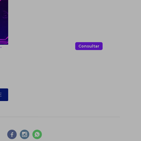
.
Consultar
E


