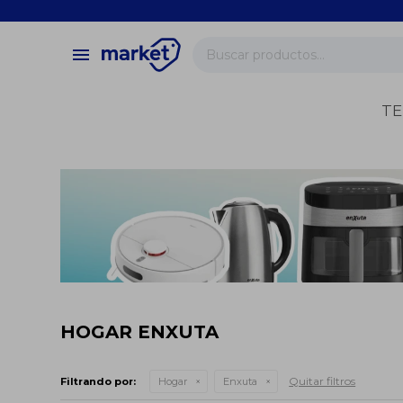
close
store
menu
local_shipping
verified
TE
change_circle
HOGAR ENXUTA
Quitar filtros
Filtrando por:
Hogar
Enxuta