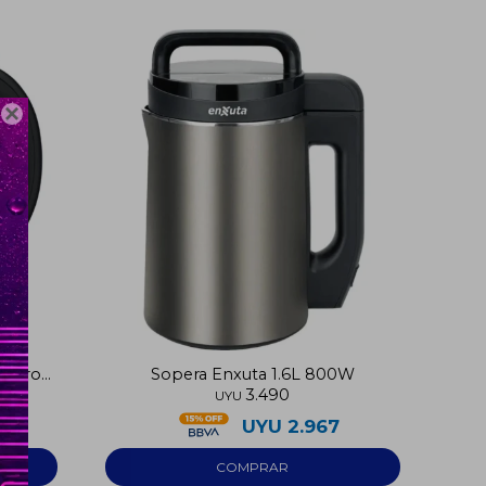

 acero
Sopera Enxuta 1.6L 800W
3.490
UYU
UYU
2.967