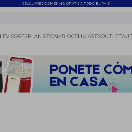
CELULARES CON ENVÍO GRATIS A TODO EL PAIS!
LEVISORES
PLAN RECAMBIO
CELULARES
OUTLET
AU