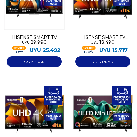
HISENSE SMART TV
HISENSE SMART TV
29.990
18.490
UYU
UYU
QLED 4K 65
UHD 55
UYU
25.492
UYU
15.717
¡Sumate a la forma más ágil de
comprar!
Comprá en 3 cuotas sin recargo o hasta en
12 cuotas * ¡Solo con tu cédula!
* sujeto aprobación crediticia.
Comprá ahora y Pagá
Verifica si estás calificado para comprar con