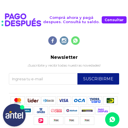
Comprá ahora y pagá
Consultar
despues. Consultá tu saldo.



Newsletter
¡Suscribite y recibí todas nuestras novedades!
SUSCRIBIRME