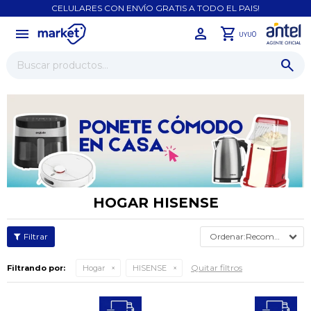
CELULARES CON ENVÍO GRATIS A TODO EL PAIS!
menu
close
0
UYU
HOGAR HISENSE
Recomendados
Quitar filtros
Filtrando por:
Hogar
HISENSE