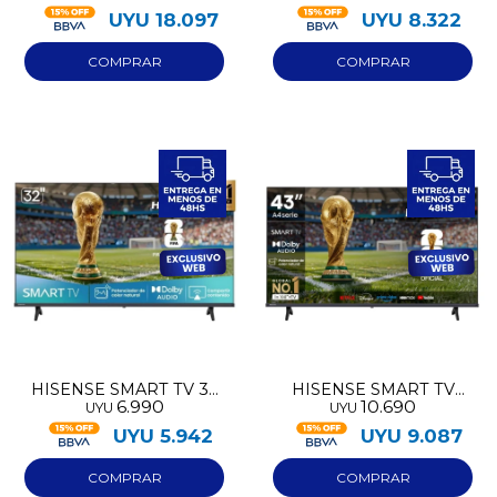
UYU
18.097
UYU
8.322
HISENSE SMART TV 32
HISENSE SMART TV
6.990
10.690
UYU
UYU
HD
FULL HD 43
UYU
5.942
UYU
9.087