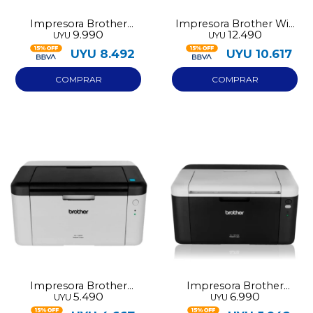
Impresora Brother
Impresora Brother Wifi
9.990
12.490
UYU
UYU
multifuncion DCP-T230
multifuncion DCP-T430
UYU
8.492
UYU
10.617
Impresora Brother
Impresora Brother
5.490
6.990
UYU
UYU
Laser Hl1200
Laser 1212W