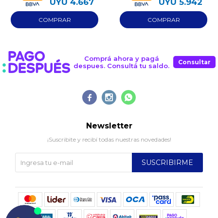
Monocroma
UYU
4.667
UYU
5.942
Comprá ahora y pagá
Consultar
despues. Consultá tu saldo.



Newsletter
¡Suscribite y recibí todas nuestras novedades!
SUSCRIBIRME