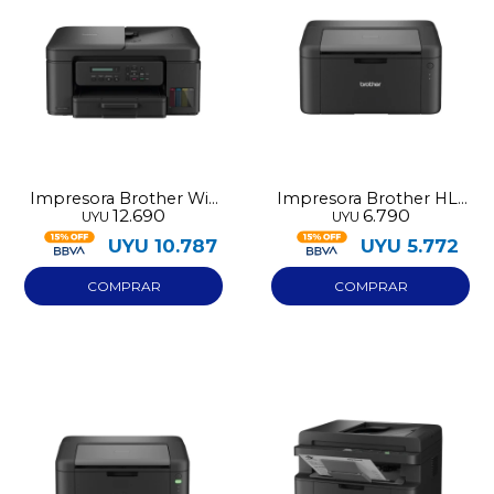
Impresora Brother Wifi
Impresora Brother HL-
12.690
6.790
UYU
UYU
multifuncion DCP-
1222
T730DW
UYU
10.787
UYU
5.772
¡Sumate a la forma más ágil de
comprar!
Comprá en 3 cuotas sin recargo o hasta en
12 cuotas * ¡Solo con tu cédula!
* sujeto aprobación crediticia.