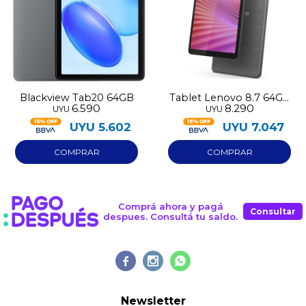
Blackview Tab20 64GB
Tablet Lenovo 8.7 64GB
6.590
8.290
UYU
UYU
con case de regalo
UYU
5.602
UYU
7.047
Comprá ahora y pagá
Consultar
despues. Consultá tu saldo.



Newsletter