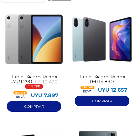
Tablet Xiaomi Redmi
Tablet Xiaomi Redmi
9.290
14.890
10.490
UYU
UYU
UYU
Pad 2 9.7 128GB 4GB
Pad 2 4G 256GB 8GB
11
RAM
RAM
UYU
12.657
UYU
7.897
¡Sumate a la forma más ágil de