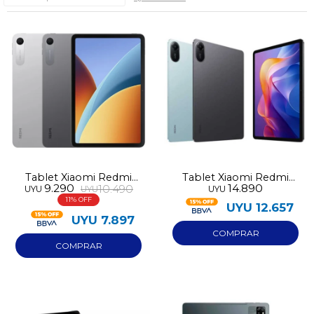
Tablet Xiaomi Redmi
Tablet Xiaomi Redmi
9.290
14.890
10.490
UYU
UYU
UYU
Pad 2 9.7 128GB 4GB
Pad 2 4G 256GB 8GB
11
RAM
RAM
UYU
12.657
UYU
7.897