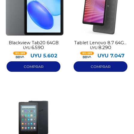
* sujeto a aprobación crediticia. El monto disponible
puede variar por comercio
Día
Mes
Año
Continuar
Blackview Tab20 64GB
Tablet Lenovo 8.7 64GB
6.590
8.290
UYU
UYU
con case de regalo
UYU
5.602
UYU
7.047