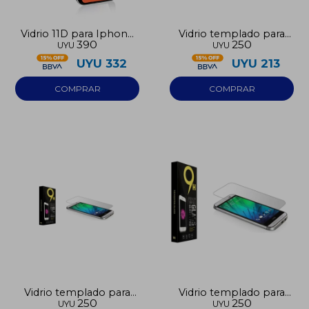
Vidrio 11D para Iphone
Vidrio templado para
390
250
UYU
UYU
17 Air
Iphone 11
UYU
332
UYU
213
Vidrio templado para
Vidrio templado para
250
250
UYU
UYU
Iphone 11 Pro Max
Iphone 12