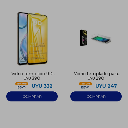
Vidrio templado 9D
Vidrio templado para
390
290
UYU
UYU
Iphone 16 Pro Max
Iphone 13
UYU
332
UYU
247