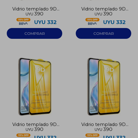
Vidrio templado 9D
Vidrio templado 9D
390
390
UYU
UYU
Iphone 16E
Iphone 16 Pro
UYU
332
UYU
332
Vidrio templado 9D
Vidrio templado 9D
390
390
UYU
UYU
Iphone 17 Pro
Iphone 15 Pro Max
UYU
332
UYU
332