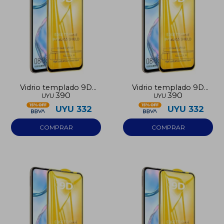
Vidrio templado 9D
Vidrio templado 9D
390
390
UYU
UYU
Iphone 14
Iphone 15
UYU
332
UYU
332