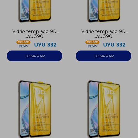
Vidrio templado 9D
Vidrio templado 9D
390
390
UYU
UYU
Iphone 16
Iphone 17
UYU
332
UYU
332