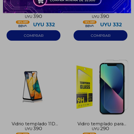
Continuar
Vidrio templado 11D
Vidrio templado 11D
390
390
UYU
UYU
para Iphone 11 Pro Max
para Iphone 12 Pro Max
UYU
332
UYU
332
Vidrio templado 11D
Vidiro templado para
390
290
UYU
UYU
para Iphone 13 Pro Max
Samsung A07