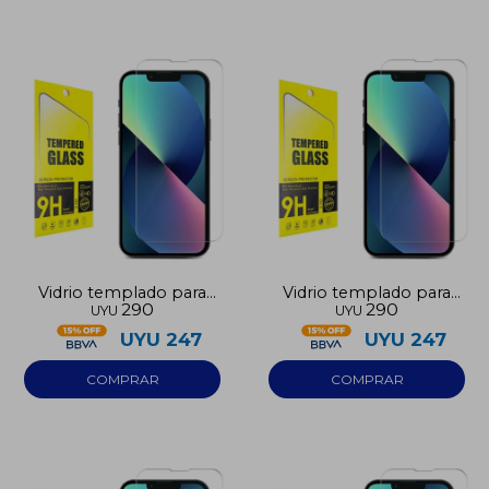
Vidrio templado para
Vidrio templado para
290
290
UYU
UYU
Iphone 17
Iphone 16E
UYU
247
UYU
247