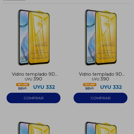
Vidrio templado 9D
Vidrio templado 9D
390
390
UYU
UYU
Iphone 12
Iphone 13
UYU
332
UYU
332