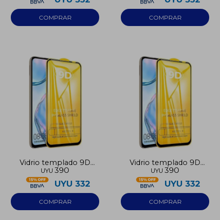
Vidrio templado 9D
Vidrio templado 9D
390
390
UYU
UYU
Iphone 17 Pro Max
Iphone 17 Air
UYU
332
UYU
332