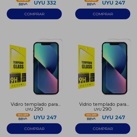
UYU
332
UYU
247
Vidiro templado para
Vidrio templado para
290
290
UYU
UYU
Samsung A17
Iphone 16
UYU
247
UYU
247