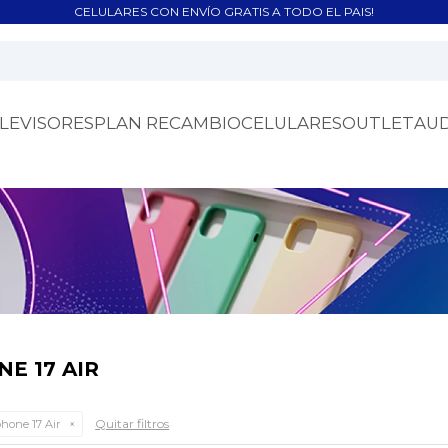
CELULARES CON ENVÍO GRATIS A TODO EL PAIS!
LEVISORES
PLAN RECAMBIO
CELULARES
OUTLET
AU
E 17 AIR
Quitar filtros
hone 17 Air