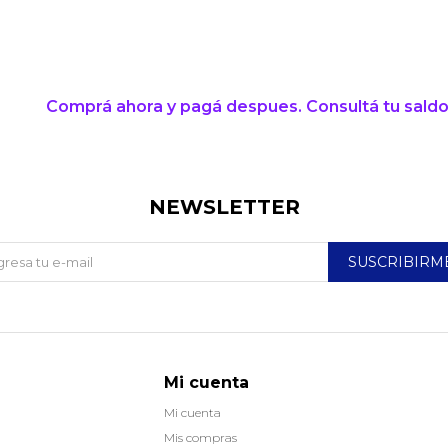
* sujeto a aprobación crediticia. El monto disponible
puede variar por comercio
Día
Mes
Año
Continuar
Comprá ahora y pagá despues. Consultá tu saldo
NEWSLETTER
SUSCRIBIRM
Mi cuenta
Mi cuenta
Mis compras