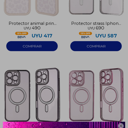
Protector animal print
Protector strass Iphone
490
690
UYU
UYU
blanco Iphone 16
16 plata
UYU
417
UYU
587
