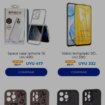
Space case Iphone 16
Vidrio templado 9D
490
390
UYU
UYU
Iphone 16
UYU
417
UYU
332