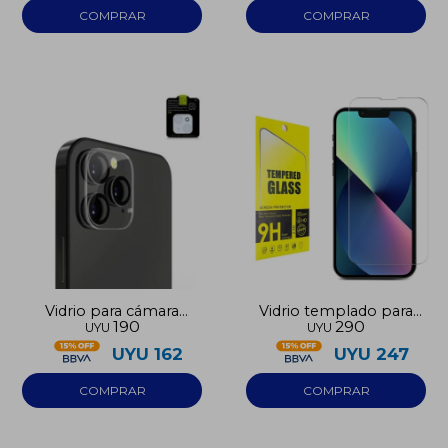
Vidrio para cámara
Vidrio templado para
190
290
UYU
UYU
Iphone 16
Iphone 16
UYU
162
UYU
247