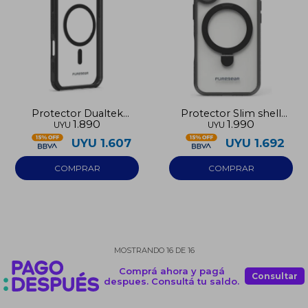
Protector Dualtek
Protector Slim shell
1.890
1.990
UYU
UYU
Iphone 16
PureGear Iphone 16
negro
UYU
1.607
UYU
1.692
MOSTRANDO
16
DE
16
Comprá ahora y pagá
Consultar
despues. Consultá tu saldo.