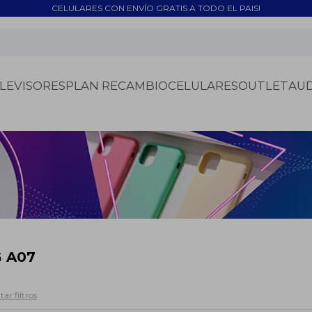
CELULARES CON ENVÍO GRATIS A TODO EL PAIS!
LEVISORES
PLAN RECAMBIO
CELULARES
OUTLET
AU
 A07
tar filtros