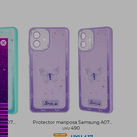

ng A07
Protector mariposa Samsung A07
490
violeta
UYU