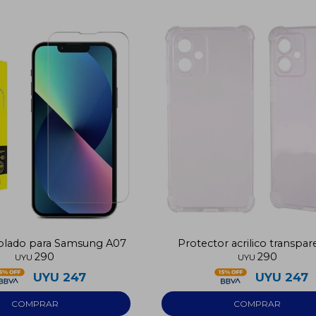
mplado para Samsung A07
Protector acrilico transpa
290
290
Samsung A07
UYU
UYU
UYU
247
UYU
247