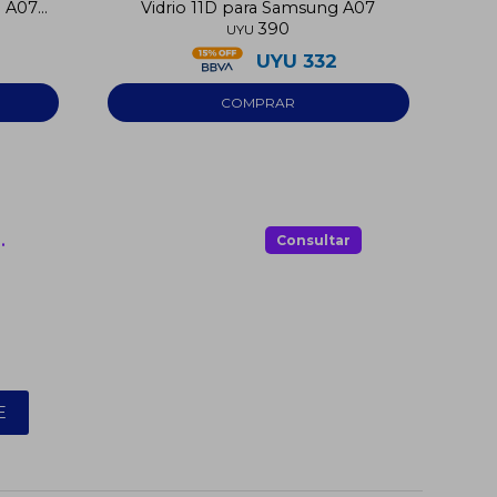
g A07
Vidrio 11D para Samsung A07
390
UYU
UYU
332
.
Consultar
E