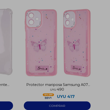
rente
Protector mariposa Samsung A07
490
rosa
UYU
UYU
417