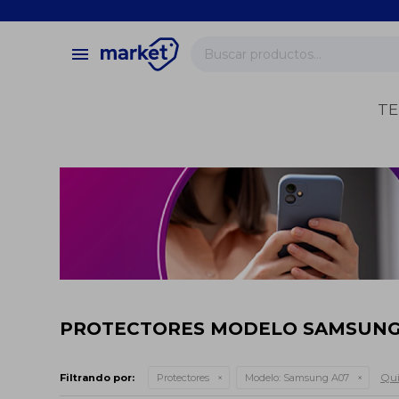
close
store
menu
local_shipping
verified
TE
change_circle
PROTECTORES MODELO SAMSUNG
Qui
Filtrando por:
Protectores
Modelo:
Samsung A07