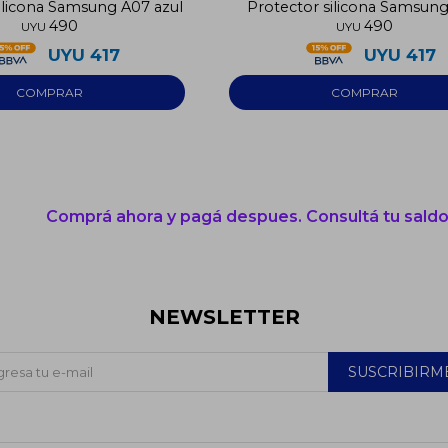
ilicona Samsung A07 azul
Protector silicona Samsun
490
490
verde agua
UYU
UYU
UYU
417
UYU
417
Comprá ahora y pagá despues. Consultá tu saldo
NEWSLETTER
SUSCRIBIRM