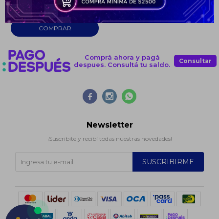
UYU
1.530
Continuar
Comprá ahora y pagá
Consultar
despues. Consultá tu saldo.



Newsletter
¡Suscribite y recibí todas nuestras novedades!
SUSCRIBIRME