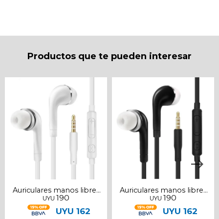
* sujeto a aprobación crediticia. El monto disponible
puede variar por comercio
Día
Mes
Año
Continuar
Productos que te pueden interesar
Auriculares manos libres
Auriculares manos libres
190
190
UYU
UYU
blancos 3.5mm
negros 3.5mm
UYU
162
UYU
162