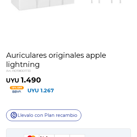
Auriculares originales apple
lightning
190198001733
1.490
UYU
UYU
1.267
change_circle
Llevalo con Plan recambio