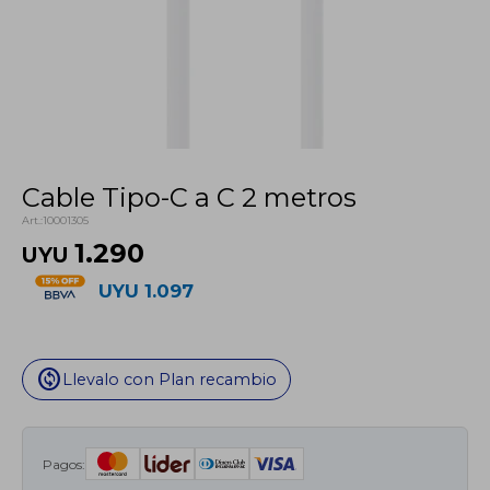
Cable Tipo-C a C 2 metros
10001305
1.290
UYU
UYU
1.097
change_circle
Llevalo con Plan recambio
Pagos: