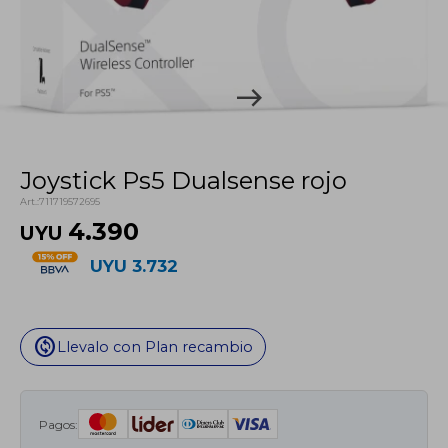
Joystick Ps5 Dualsense rojo
711719572695
4.390
UYU
UYU
3.732
change_circle
Llevalo con Plan recambio
Pagos: