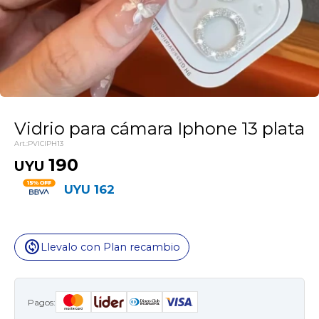
Vidrio para cámara Iphone 13 plata
PVICIPH13
190
UYU
UYU
162
change_circle
Llevalo con Plan recambio
Pagos: