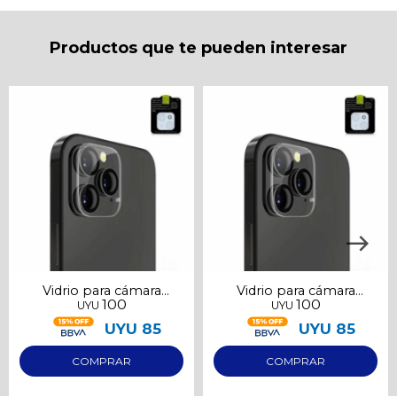
puede variar por comercio
Día
Mes
Año
Productos que te pueden interesar
Continuar
Vidrio para cámara
Vidrio para cámara
100
100
UYU
UYU
Samsung S23
Samsung S23 Ultra
UYU
85
UYU
85