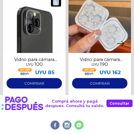
Continuar
Vidrio para cámara
Vidrio para cámara
100
190
UYU
UYU
Samsung S23 Ultra
Iphone 13 plata
UYU
85
UYU
162
Comprá ahora y pagá
Consultar
despues. Consultá tu saldo.


