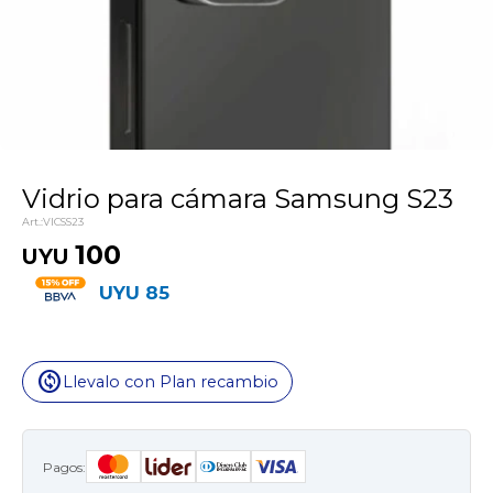
Vidrio para cámara Samsung S23
VICSS23
100
UYU
UYU
85
change_circle
Llevalo con Plan recambio
Pagos: