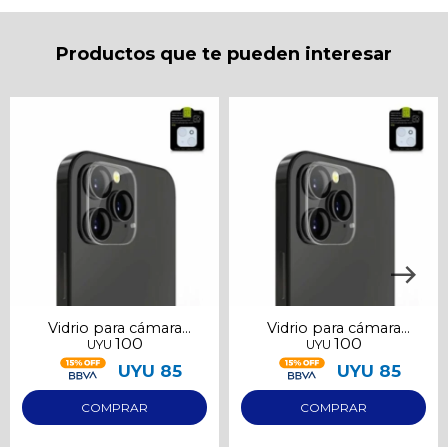
puede variar por comercio
Día
Mes
Año
Productos que te pueden interesar
Continuar
Vidrio para cámara
Vidrio para cámara
100
100
UYU
UYU
Samsung S23
Samsung S23 Ultra
UYU
85
UYU
85