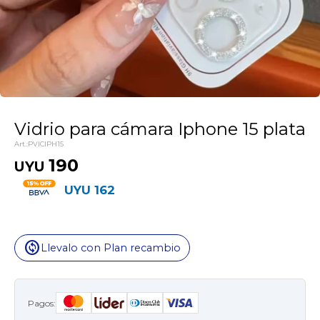
Vidrio para cámara Iphone 15 plata
PVICIPH15
190
UYU
UYU
162
change_circle
Llevalo con Plan recambio
Pagos: