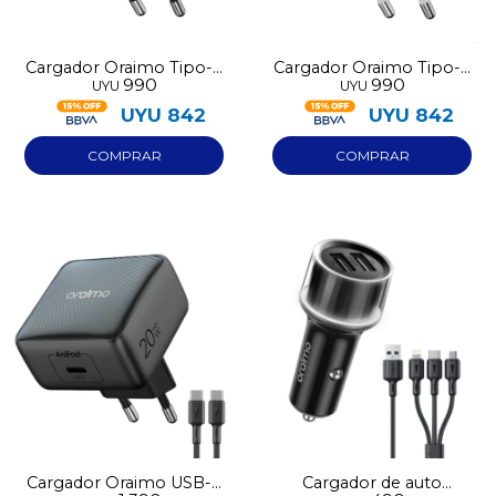
Cargador Oraimo Tipo-C
Cargador Oraimo Tipo-C
990
990
UYU
UYU
20W negro OCW-5201E
20W blanco OCW-5201E
UYU
842
UYU
842
Cargador Oraimo USB-C
Cargador de auto