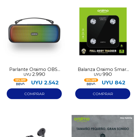
Parlante Oraimo OBS-
Balanza Oraimo Smart
2.990
990
UYU
UYU
75D
OPC-SC20
UYU
2.542
UYU
842