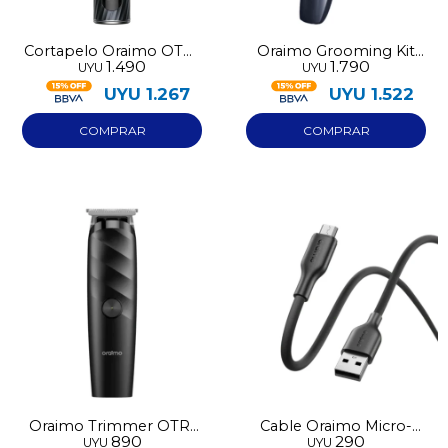
Cortapelo Oraimo OTR-
Oraimo Grooming Kit
1.490
1.790
UYU
UYU
280
GT10N
UYU
1.267
UYU
1.522
Oraimo Trimmer OTR-
Cable Oraimo Micro-
890
290
UYU
UYU
210
USB 114M