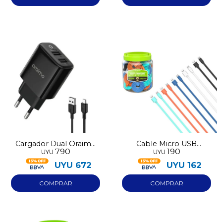
Cargador Dual Oraimo
Cable Micro USB
790
190
UYU
UYU
MicroUSB E67D+M53
Oraimo 1 unidad varios
colores
UYU
672
UYU
162
¡Sumate a la forma más ágil de
comprar!
Comprá en 3 cuotas sin recargo o hasta en