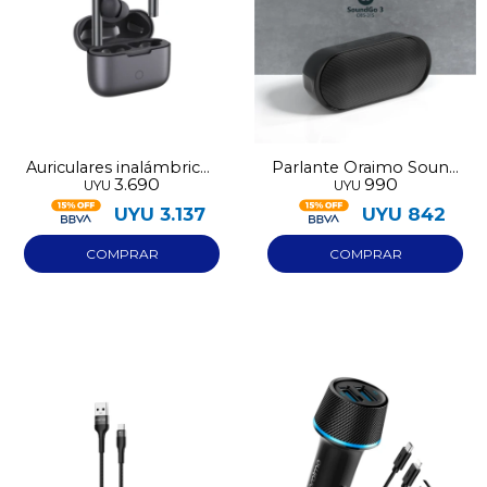
Auriculares inalámbricos
Parlante Oraimo Sound
3.690
990
UYU
UYU
Oraimo Freepods Pro
Go 3
E108D
UYU
3.137
UYU
842