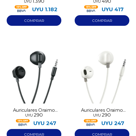
1.390
490
UYU
UYU
a USB-C
Oraimo OCC-1152D
UYU
1.182
UYU
417
Auriculares Oraimo
Auriculares Oraimo
290
290
UYU
UYU
OEP-320
OEP-320
UYU
247
UYU
247