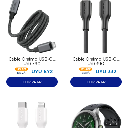
Cable Oraimo USB-C a
Cable Oraimo USB-C a
790
390
UYU
UYU
Lightning 710CL
Lightning 114CL negro
UYU
672
UYU
332