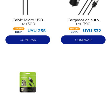
Cable Micro USB
Cargador de auto
300
390
UYU
UYU
Oraimo Braid 2
Oraimo con cable
lightning y micro usb
UYU
255
UYU
332