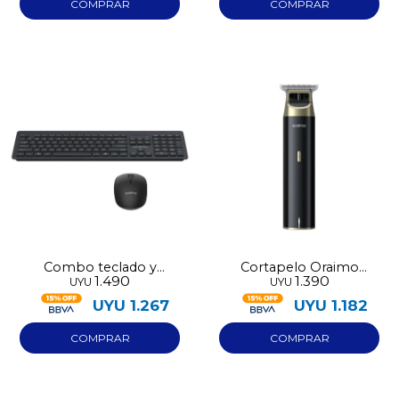
Combo teclado y
Cortapelo Oraimo
1.490
1.390
UYU
UYU
mouse Oraimo KK30
multifunción OPC-TR12
UYU
1.267
UYU
1.182