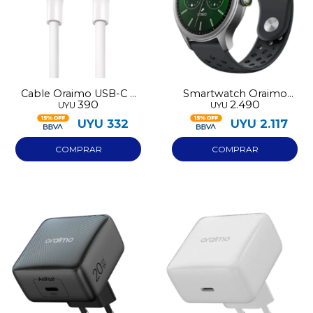
Cable Oraimo USB-C a
Smartwatch Oraimo
390
2.490
UYU
UYU
Lightning 114CL blanco
OSW-823
UYU
332
UYU
2.117