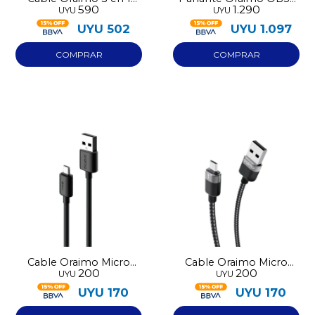
590
1.290
UYU
UYU
OCD-X93
53D
UYU
502
UYU
1.097
Cable Oraimo Micro
Cable Oraimo Micro
200
200
UYU
UYU
USB OCD-M12
USB
UYU
170
UYU
170