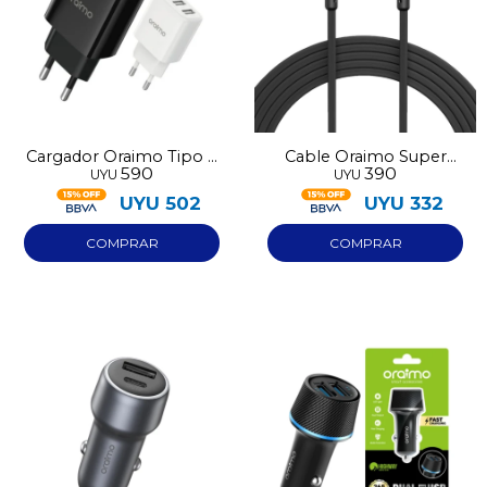
Cargador Oraimo Tipo A
Cable Oraimo Super
590
390
UYU
UYU
x2 OCW-E67DP
Charge USB-C OCD-154
UYU
502
UYU
332