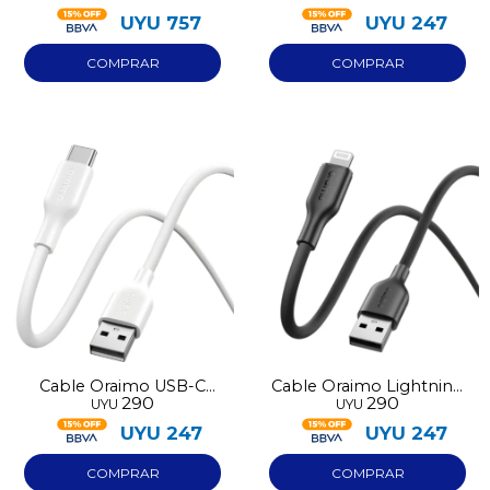
UYU
757
UYU
247
Cable Oraimo USB-C
Cable Oraimo Lightning
290
290
UYU
UYU
114C
114L negro
UYU
247
UYU
247