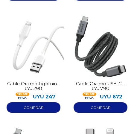
Cable Oraimo Lightning
Cable Oraimo USB-C a
290
790
UYU
UYU
114L blanco
USB-C 710CC
UYU
247
UYU
672