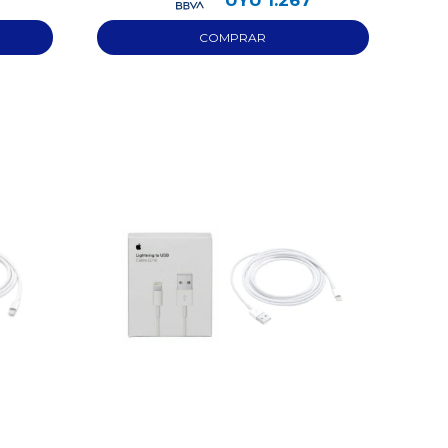
UYU
1.267