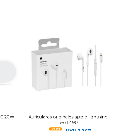
B C 20W
Auriculares originales apple lightning
1.490
UYU