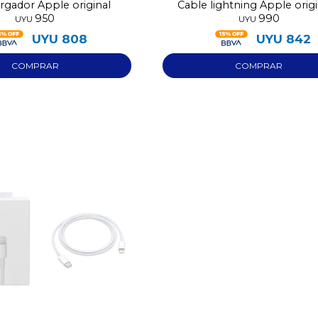
argador Apple original
Cable lightning Apple origi
950
990
metros
UYU
UYU
UYU
808
UYU
842