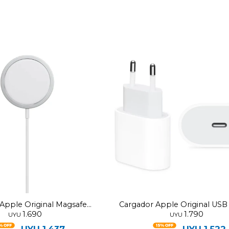
Apple Original Magsafe
Cargador Apple Original US
1.690
1.790
20W
UYU
UYU