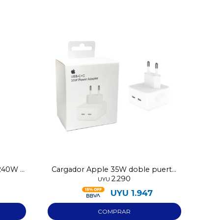
240W 2
Cargador Apple 35W doble puerto
2.290
Usb-C
UYU
UYU
1.947