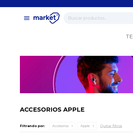
close
store
menu
local_shipping
verified
TE
change_circle
ACCESORIOS APPLE
Quitar filtros
Filtrando por:
Accesorios
Apple