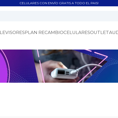
CELULARES CON ENVÍO GRATIS A TODO EL PAIS!
LEVISORES
PLAN RECAMBIO
CELULARES
OUTLET
AU