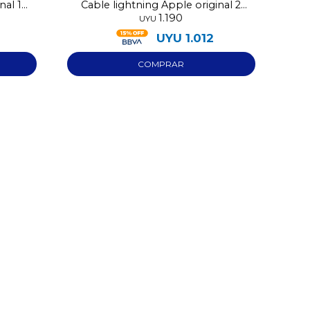
nal 1
Cable lightning Apple original 2
1.190
metros
UYU
UYU
1.012