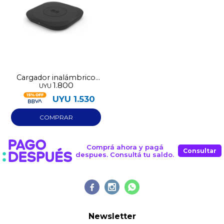
Elegí tus productos preferidos
Fecha de nacimiento
Elegís Pago Después como metodo de pago
* sujeto a aprobación crediticia. El monto disponible
puede variar por comercio
Día
Mes
Año
Continuar
Cargador inalámbrico
1.800
UYU
Puregear 15w
UYU
1.530
Comprá ahora y pagá
Consultar
despues. Consultá tu saldo.



Newsletter