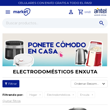
CELULARES CON ENVÍO GRATIS A TODO EL PAIS!
menu
close
0
UYU
ELECTRODOMÉSTICOS ENXUTA
Recomendados
Filtrando por:
Hogar
Electrodomésticos
Enxuta
Quitar filtros