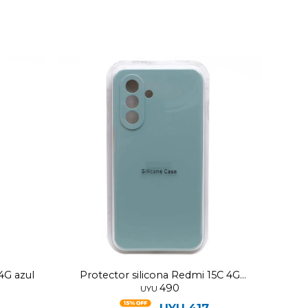
4G azul
Protector silicona Redmi 15C 4G
490
verde agua
UYU