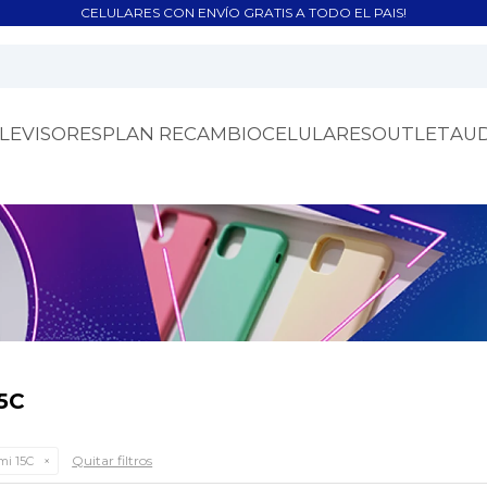
CELULARES CON ENVÍO GRATIS A TODO EL PAIS!
LEVISORES
PLAN RECAMBIO
CELULARES
OUTLET
AU
5C
Quitar filtros
i 15C