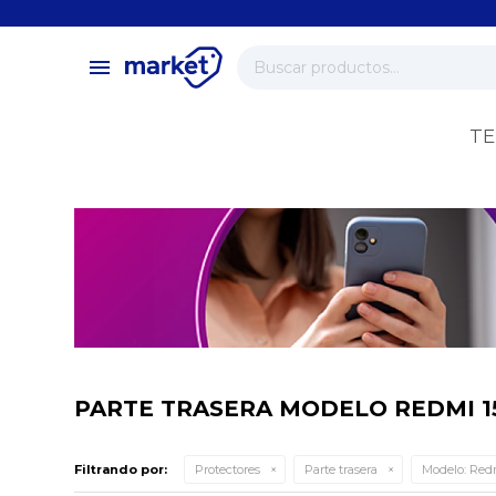
close
store
menu
local_shipping
verified
TE
change_circle
PARTE TRASERA MODELO REDMI 1
Filtrando por:
Protectores
Parte trasera
Modelo:
Redm