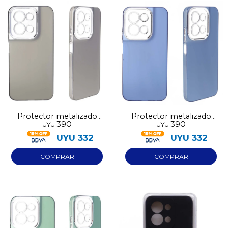
Protector metalizado
Protector metalizado
390
390
UYU
UYU
Redmi 15C
Redmi 15C
UYU
332
UYU
332