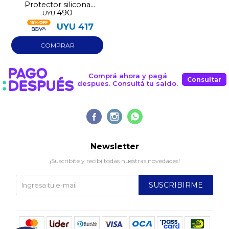
Protector silicona
490
UYU
Redmi 15C 4G rosa
UYU
417
Comprá ahora y pagá
Consultar
despues. Consultá tu saldo.



Newsletter
¡Suscribite y recibí todas nuestras novedades!
SUSCRIBIRME