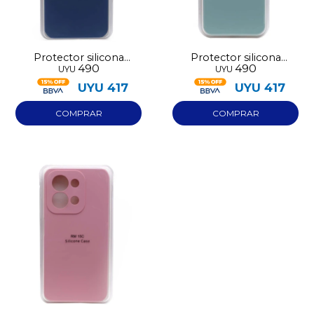
Día
Mes
Año
Continuar
Protector silicona
Protector silicona
490
490
UYU
UYU
Redmi 15C 4G azul
Redmi 15C 4G verde
agua
UYU
417
UYU
417