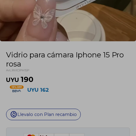
Vidrio para cámara Iphone 15 Pro
rosa
RVICIPH15P
190
UYU
UYU
162
change_circle
Llevalo con Plan recambio