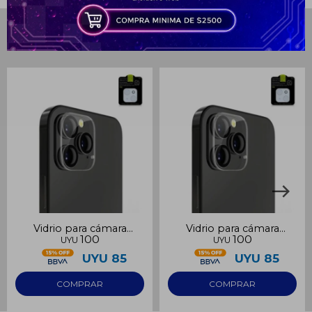
puede variar por comercio
Día
Mes
Año
Productos que te pueden interesar
Continuar
Vidrio para cámara
Vidrio para cámara
100
100
UYU
UYU
Samsung S23
Samsung S23 Ultra
UYU
85
UYU
85