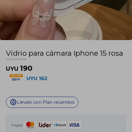
Vidrio para cámara Iphone 15 rosa
RVICIPH15
190
UYU
UYU
162
change_circle
Llevalo con Plan recambio
Pagos: