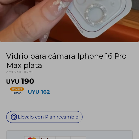
Vidrio para cámara Iphone 16 Pro
Max plata
PVICIPH16PM
190
UYU
UYU
162
change_circle
Llevalo con Plan recambio