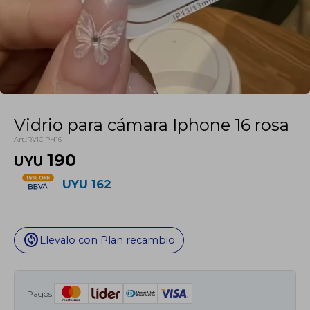
Vidrio para cámara Iphone 16 rosa
RVICIPH16
190
UYU
UYU
162
change_circle
Llevalo con Plan recambio
Pagos: