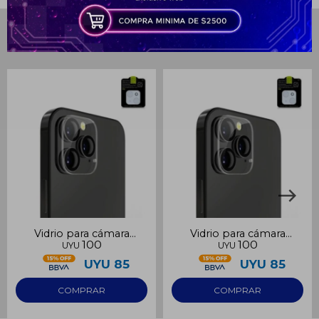
puede variar por comercio
Día
Mes
Año
Productos que te pueden interesar
Continuar
Vidrio para cámara
Vidrio para cámara
100
100
UYU
UYU
Samsung S23
Samsung S23 Ultra
UYU
85
UYU
85