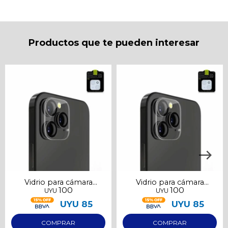
* sujeto a aprobación crediticia. El monto disponible
puede variar por comercio
Día
Mes
Año
Continuar
Productos que te pueden interesar
Vidrio para cámara
Vidrio para cámara
100
100
UYU
UYU
Samsung S23
Samsung S23 Ultra
UYU
85
UYU
85