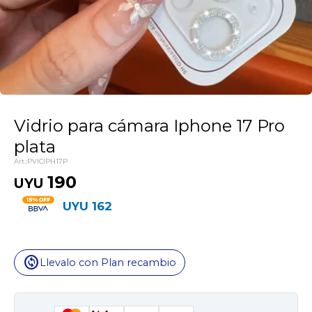
Vidrio para cámara Iphone 17 Pro
plata
PVICIPH17P
190
UYU
UYU
162
change_circle
Llevalo con Plan recambio