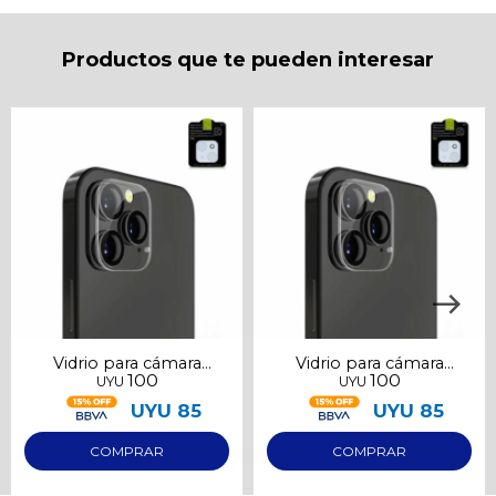
puede variar por comercio
Día
Mes
Año
Productos que te pueden interesar
Continuar
Vidrio para cámara
Vidrio para cámara
100
100
UYU
UYU
Samsung S23
Samsung S23 Ultra
UYU
85
UYU
85