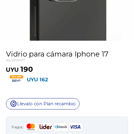
Vidrio para cámara Iphone 17
VICIPH17
190
UYU
UYU
162
change_circle
Llevalo con Plan recambio
Pagos: