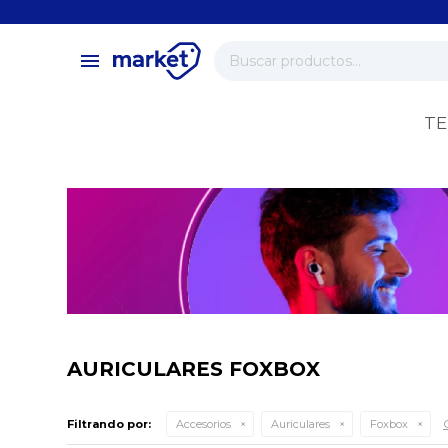
close
store
menu
local_shipping
verified
TE
change_circle
AURICULARES FOXBOX
Filtrando por:
Accesorios
Auriculares
Foxbox