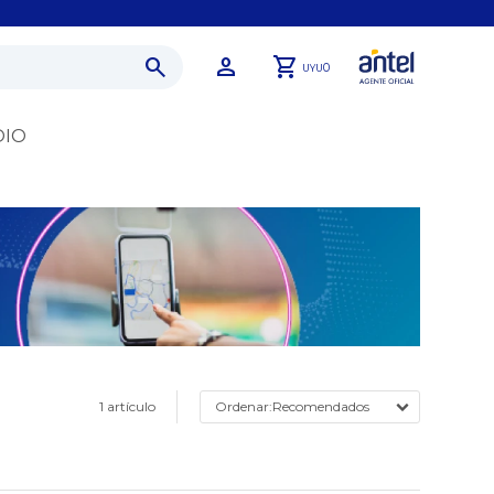
0
UYU
DIO
1 artículo
Recomendados