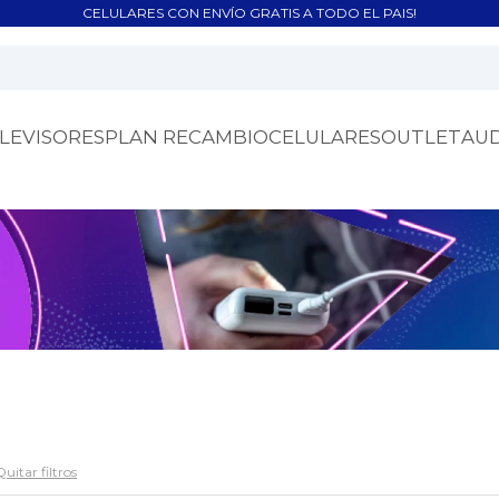
CELULARES CON ENVÍO GRATIS A TODO EL PAIS!
LEVISORES
PLAN RECAMBIO
CELULARES
OUTLET
AU
Quitar filtros