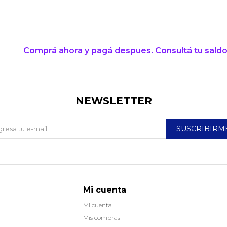
* sujeto a aprobación crediticia. El monto disponible
puede variar por comercio
Día
Mes
Año
Continuar
Comprá ahora y pagá despues. Consultá tu saldo
NEWSLETTER
SUSCRIBIRM
Mi cuenta
Mi cuenta
Mis compras