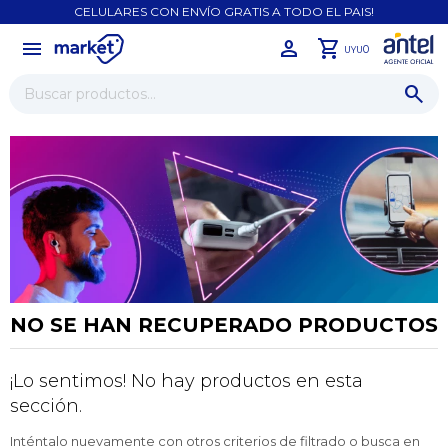
CELULARES CON ENVÍO GRATIS A TODO EL PAIS!
menu
close
0
UYU
NO SE HAN RECUPERADO PRODUCTOS
¡Lo sentimos! No hay productos en esta
¡Sumate a la forma más ágil de
sección.
comprar!
Comprá en 3 cuotas sin recargo o hasta en
Inténtalo nuevamente con otros criterios de filtrado o busca en