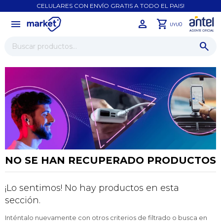
CELULARES CON ENVÍO GRATIS A TODO EL PAIS!
menu
close
0
UYU
NO SE HAN RECUPERADO PRODUCTOS
¡Lo sentimos! No hay productos en esta
¡Sumate a la forma más ágil de
sección.
comprar!
Comprá en 3 cuotas sin recargo o hasta en
Inténtalo nuevamente con otros criterios de filtrado o busca en